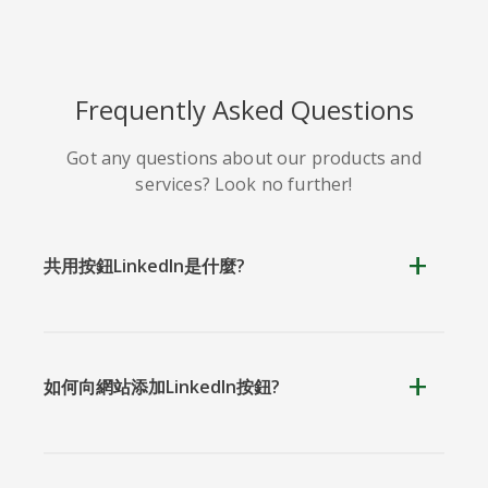
Line
Pocket
QZone
Frequently Asked Questions
Got any questions about our products and
services? Look no further!
共用按鈕LinkedIn是什麼?
約比克斯
卡高
金德萊特
如何向網站添加LinkedIn按鈕?
庫阿普
Microsoft
Naver