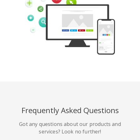
Pinterest
Buffer
豆瓣
Evernote
谷歌書籤
Gmail
Frequently Asked Questions
HackerNews
Houzz
Instapaper
Got any questions about our products and
services? Look no further!