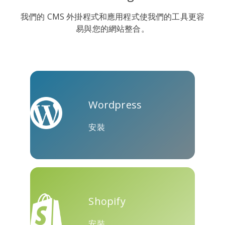
我們的 CMS 外掛程式和應用程式使我們的工具更容
易與您的網站整合。
維伯
尤姆利
Diaspora
Wordpress
Surfingbird
Refind
人人網
安裝
Skype
Telegram
Threema
Shopify
安裝