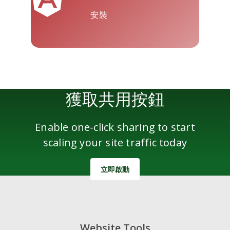
安裝
雅虎郵件
Wordpress
微信
獲取共用按鈕
Enable one-click sharing to start
scaling your site traffic today
立即啟動
Website Tools