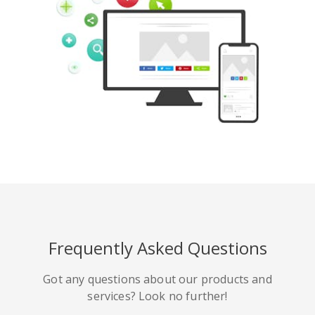
Pinterest
Buffer
豆瓣
Evernote
谷歌書籤
Gmail
Frequently Asked Questions
HackerNews
Houzz
Instapaper
Got any questions about our products and
services? Look no further!