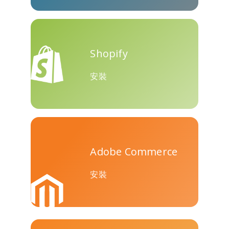
Teams
Shopify
安裝
Nextdoor
展望
Plurk
Adobe Commerce
Pinboard
騰訊QQ
特雷洛
安裝