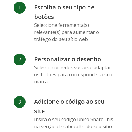
Facebook
Odnoklassniki
Sina
Escolha o seu tipo de
Messenger
Weibo
botões
Seleccione ferramenta(s)
relevante(s) para aumentar o
tráfego do seu sítio web
Personalizar o desenho
Vk
Blogger
Snapchat
Seleccionar redes sociais e adaptar
os botões para corresponder à sua
marca
Adicione o código ao seu
Xing
Mail Ru
Livejournal
site
Insira o seu código único ShareThis
na secção de cabeçalho do seu sítio