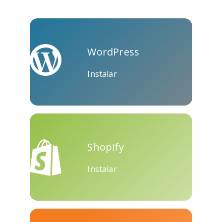
Skype
Telegram
Threema
WordPress
Instalar
Yahoo
WordPress
Wechat
Mail
Shopify
Instalar