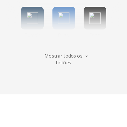
Tumblr
Diigo
Digg
Mostrar todos os
botões
Flipboard
Meneame
Fark