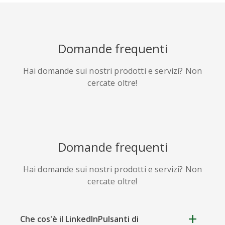
HackerNews
Houzz
Instapaper
Domande frequenti
Hai domande sui nostri prodotti e servizi? Non
cercate oltre!
Line
Pocket
QZone
Domande frequenti
Hai domande sui nostri prodotti e servizi? Non
Iorbix
Kakao
Kindleit
cercate oltre!
Che cos'è il LinkedInPulsanti di