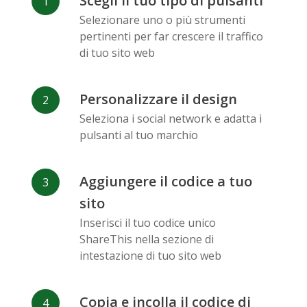
Scegli il tuo tipo di pulsanti
Facebook
Odnoklassniki
Sina
Selezionare uno o più strumenti
Messenger
Weibo
pertinenti per far crescere il traffico
di tuo sito web
Personalizzare il design
Seleziona i social network e adatta i
pulsanti al tuo marchio
Vk
Blogger
Snapchat
Aggiungere il codice a tuo
sito
Inserisci il tuo codice unico
ShareThis nella sezione di
Xing
Mail Ru
Livejournal
intestazione di tuo sito web
Copia e incolla il codice di