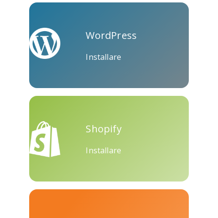
Skype
Telegram
Threema
WordPress
Installare
Yahoo
WordPress
Wechat
Mail
Shopify
Installare