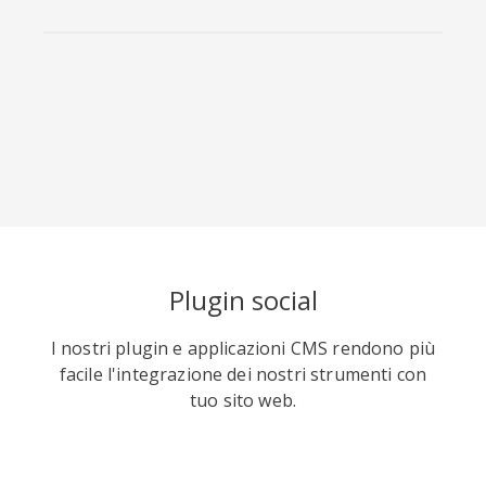
Viber
Yummly
Diaspora
Plugin social
Surfingbird
Refind
RenRen
I nostri plugin e applicazioni CMS rendono più
facile l'integrazione dei nostri strumenti con
tuo sito web.