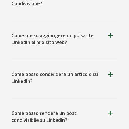
Condivisione?
Kooapp
Microsoft
Naver
Teams
Come posso aggiungere un pulsante
LinkedIn al mio sito web?
Nextdoor
Prospettiva
Plurk
Come posso condividere un articolo su
LinkedIn?
Come posso rendere un post
condivisibile su LinkedIn?
Pinboard
Tencentqq
Trello