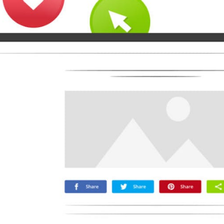
Microsoft
Naver
Nextdoor
Teams
Trello
バイバー
Yummly