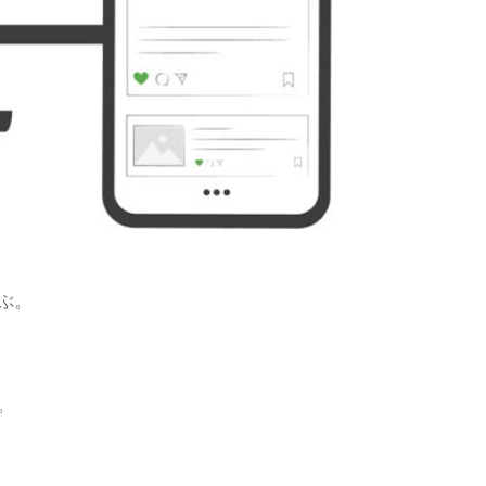
Yahoo
WordPress
Mail
ぶ。
。