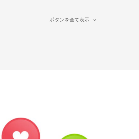
Blogger
Snapchat
Xing
ボタンを全て表示
Douban
Evernote
Google
Bookmarks
LINE
Pocket
QQ空間