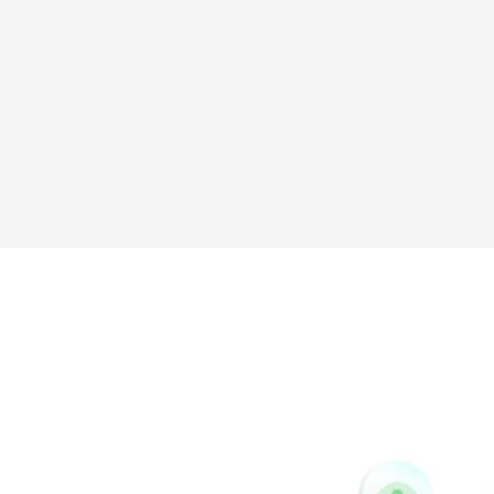
新浪微博
Vk
Pinterest
Buffer
Houzz
Instapaper