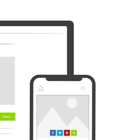
展望
Plurk
Diaspora
Surfingbird