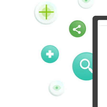
キンディ
クーアッ
ット
プ
Pinboard
テンセン
ト