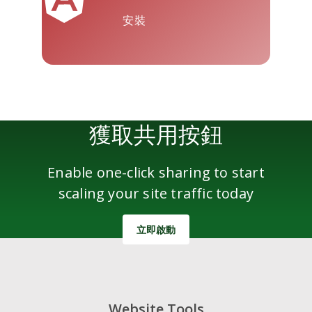
安裝
雅虎郵件
Wordpress
微信
獲取共用按鈕
Enable one-click sharing to start
scaling your site traffic today
立即啟動
Website Tools