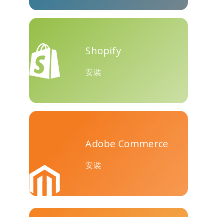
Teams
Shopify
安裝
Nextdoor
展望
Plurk
Adobe Commerce
Pinboard
騰訊QQ
特雷洛
安裝