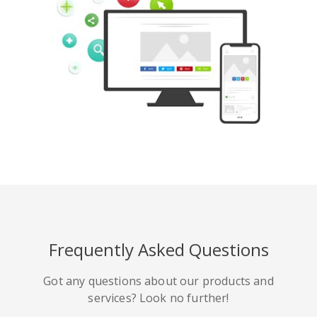
Pinterest
Buffer
豆瓣
Evernote
谷歌書籤
Gmail
Frequently Asked Questions
HackerNews
Houzz
Instapaper
Got any questions about our products and
services? Look no further!