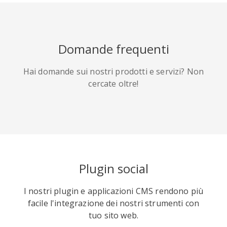
HackerNews
Houzz
Instapaper
Domande frequenti
Hai domande sui nostri prodotti e servizi? Non
cercate oltre!
Line
Pocket
QZone
Plugin social
Iorbix
Kakao
Kindleit
I nostri plugin e applicazioni CMS rendono più
facile l'integrazione dei nostri strumenti con
tuo sito web.