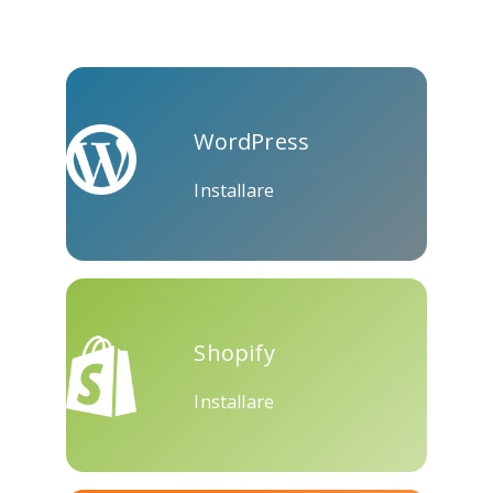
Kooapp
Microsoft
Naver
Teams
WordPress
Installare
Nextdoor
Prospettiva
Plurk
Shopify
Installare
Pinboard
Tencentqq
Trello