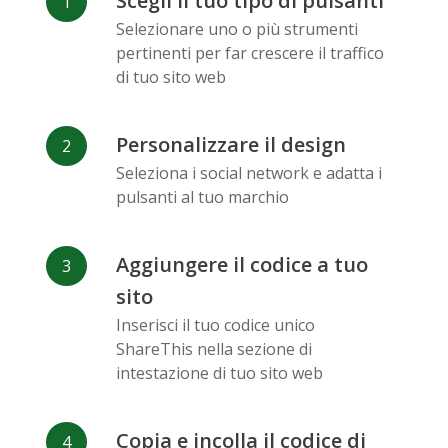
Scegli il tuo tipo di pulsanti
Facebook
Odnoklassniki
Sina
Selezionare uno o più strumenti
Messenger
Weibo
pertinenti per far crescere il traffico
di tuo sito web
Personalizzare il design
Seleziona i social network e adatta i
pulsanti al tuo marchio
Vk
Blogger
Snapchat
Aggiungere il codice a tuo
sito
Inserisci il tuo codice unico
ShareThis nella sezione di
Xing
Mail Ru
Livejournal
intestazione di tuo sito web
Copia e incolla il codice di