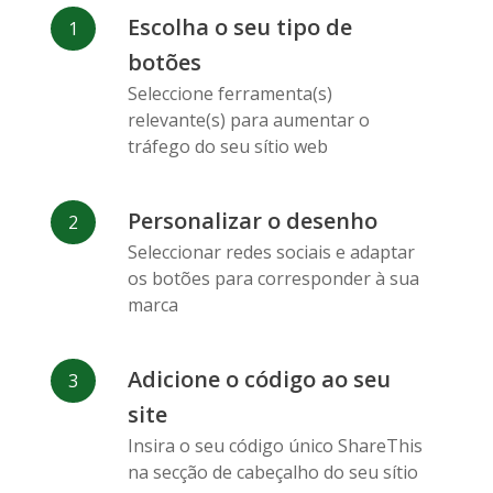
Facebook
Odnoklassniki
Sina
Escolha o seu tipo de
Messenger
Weibo
botões
Seleccione ferramenta(s)
relevante(s) para aumentar o
tráfego do seu sítio web
Personalizar o desenho
Vk
Blogger
Snapchat
Seleccionar redes sociais e adaptar
os botões para corresponder à sua
marca
Adicione o código ao seu
Xing
Mail Ru
Livejournal
site
Insira o seu código único ShareThis
na secção de cabeçalho do seu sítio