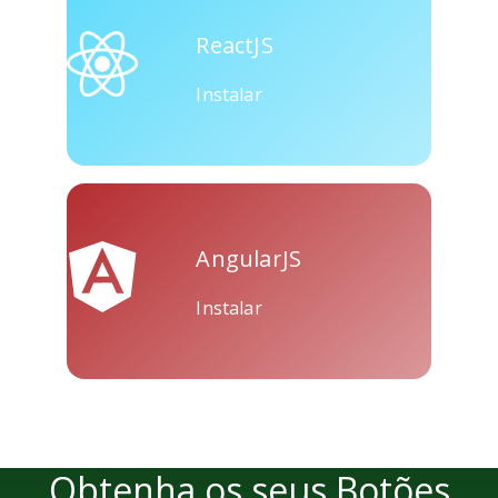
Skype
Telegram
Threema
ReactJS
Instalar
Yahoo
WordPress
Wechat
Mail
AngularJS
Instalar
Obtenha os seus Botões