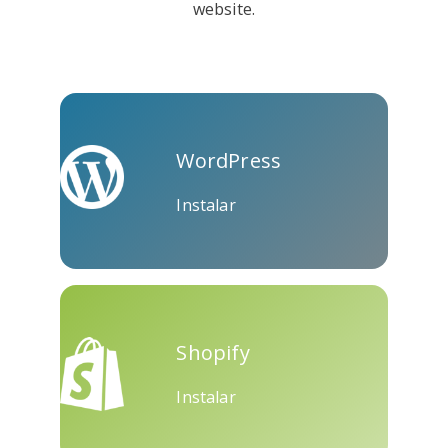
website.
Kooapp
Microsoft
Naver
Teams
WordPress
Instalar
Nextdoor
Perspectivas
Plurk
Shopify
Instalar
Pinboard
Tencentqq
Trello