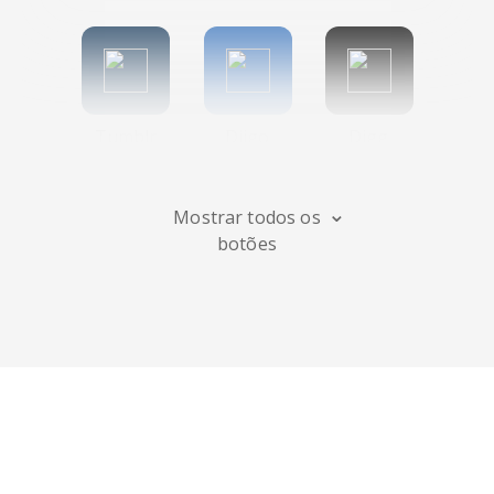
Tumblr
Diigo
Digg
Mostrar todos os
botões
Flipboard
Meneame
Fark