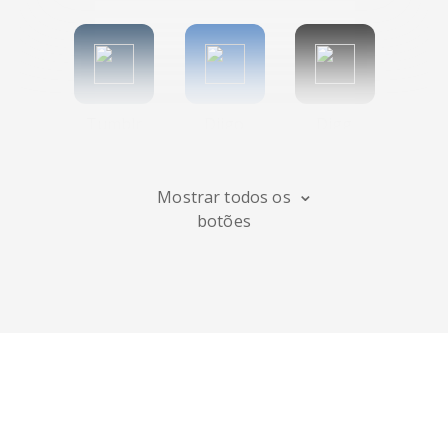
Tumblr
Diigo
Digg
Mostrar todos os
botões
Flipboard
Meneame
Fark