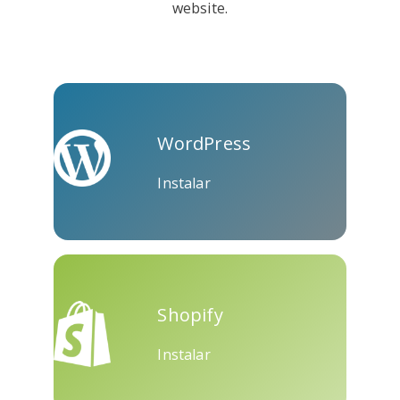
website.
Kooapp
Microsoft
Naver
Teams
WordPress
Instalar
Nextdoor
Perspectivas
Plurk
Shopify
Instalar
Pinboard
Tencentqq
Trello