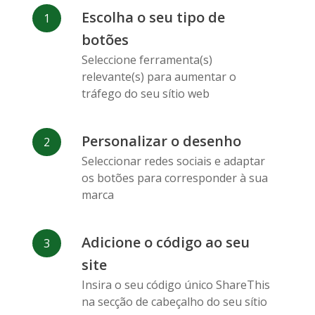
Facebook
Odnoklassniki
Sina
Escolha o seu tipo de
Messenger
Weibo
botões
Seleccione ferramenta(s)
relevante(s) para aumentar o
tráfego do seu sítio web
Personalizar o desenho
Vk
Blogger
Snapchat
Seleccionar redes sociais e adaptar
os botões para corresponder à sua
marca
Adicione o código ao seu
Xing
Mail Ru
Livejournal
site
Insira o seu código único ShareThis
na secção de cabeçalho do seu sítio