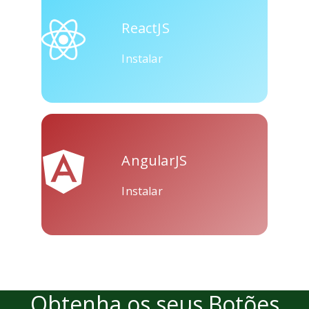
Skype
Telegram
Threema
ReactJS
Instalar
Yahoo
WordPress
Wechat
Mail
AngularJS
Instalar
Obtenha os seus Botões