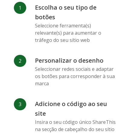
Facebook
Odnoklassniki
Sina
Escolha o seu tipo de
Messenger
Weibo
botões
Seleccione ferramenta(s)
relevante(s) para aumentar o
tráfego do seu sítio web
Personalizar o desenho
Vk
Blogger
Snapchat
Seleccionar redes sociais e adaptar
os botões para corresponder à sua
marca
Adicione o código ao seu
Xing
Mail Ru
Livejournal
site
Insira o seu código único ShareThis
na secção de cabeçalho do seu sítio