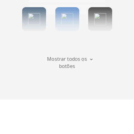
Tumblr
Diigo
Digg
Mostrar todos os
botões
Flipboard
Meneame
Fark