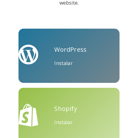
website.
Kooapp
Microsoft
Naver
Teams
WordPress
Instalar
Nextdoor
Perspectivas
Plurk
Shopify
Instalar
Pinboard
Tencentqq
Trello