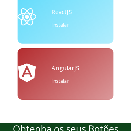
Skype
Telegram
Threema
ReactJS
Instalar
Yahoo
WordPress
Wechat
Mail
AngularJS
Instalar
Obtenha os seus Botões