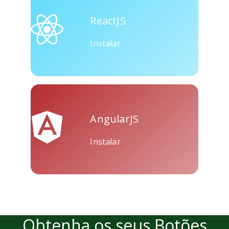
Skype
Telegram
Threema
ReactJS
Instalar
Yahoo
WordPress
Wechat
Mail
AngularJS
Instalar
Obtenha os seus Botões