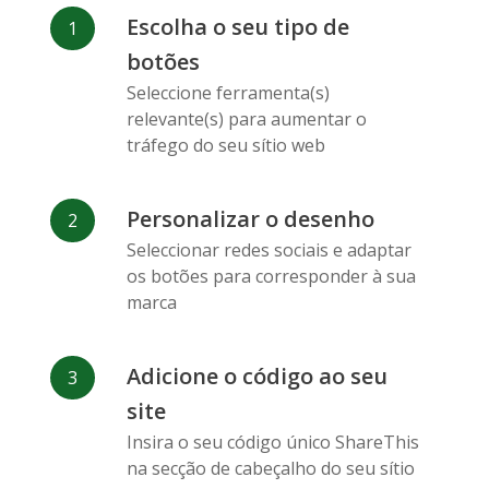
Facebook
Odnoklassniki
Sina
Escolha o seu tipo de
Messenger
Weibo
botões
Seleccione ferramenta(s)
relevante(s) para aumentar o
tráfego do seu sítio web
Personalizar o desenho
Vk
Blogger
Snapchat
Seleccionar redes sociais e adaptar
os botões para corresponder à sua
marca
Adicione o código ao seu
Xing
Mail Ru
Livejournal
site
Insira o seu código único ShareThis
na secção de cabeçalho do seu sítio