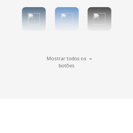
Tumblr
Diigo
Digg
Mostrar todos os
botões
Flipboard
Meneame
Fark