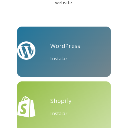
website.
Kooapp
Microsoft
Naver
Teams
WordPress
Instalar
Nextdoor
Perspectivas
Plurk
Shopify
Instalar
Pinboard
Tencentqq
Trello