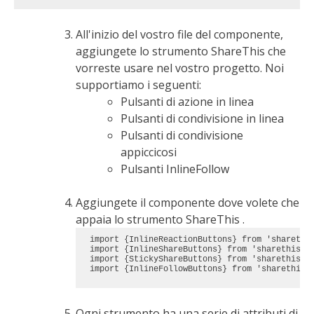
All'inizio del vostro file del componente,
aggiungete lo strumento ShareThis che
vorreste usare nel vostro progetto. Noi
supportiamo i seguenti:
Pulsanti di azione in linea
Pulsanti di condivisione in linea
Pulsanti di condivisione
appiccicosi
Pulsanti InlineFollow
Aggiungete il componente dove volete che
appaia lo strumento ShareThis .
import {InlineReactionButtons} from 'sharethi
import {InlineShareButtons} from 'sharethis-r
import {StickyShareButtons} from 'sharethis-r
import {InlineFollowButtons} from 'sharethis-
Ogni strumento ha una serie di attributi di