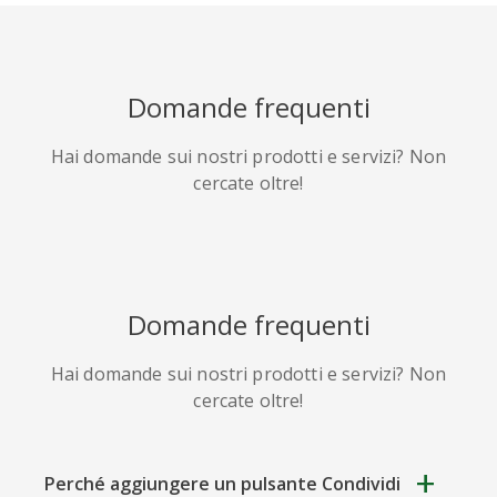
HackerNews
Houzz
Instapaper
Domande frequenti
Hai domande sui nostri prodotti e servizi? Non
cercate oltre!
Line
Pocket
QZone
Domande frequenti
Hai domande sui nostri prodotti e servizi? Non
Iorbix
Kakao
Kindleit
cercate oltre!
Perché aggiungere un pulsante Condividi