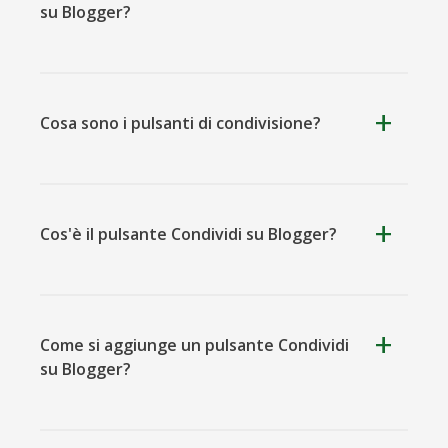
su Blogger?
Kooapp
Microsoft
Naver
Teams
Cosa sono i pulsanti di condivisione?
Cos'è il pulsante Condividi su Blogger?
Nextdoor
Prospettiva
Plurk
ShareThis
pulsanti di condivisione
Come si aggiunge un pulsante Condividi
su Blogger?
Pinboard
Tencentqq
Trello