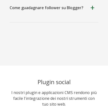
Come guadagnare follower su Blogger?
Pulsante di Condividi su
Blogger di ShareThis
Viber
Yummly
Diaspora
Surfingbird
Refind
RenRen
Plugin social
I nostri plugin e applicazioni CMS rendono più
facile l'integrazione dei nostri strumenti con
tuo sito web.