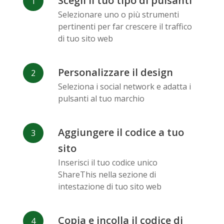
Scegli il tuo tipo di pulsanti
Facebook
Odnoklassniki
Sina
Selezionare uno o più strumenti
Messenger
Weibo
pertinenti per far crescere il traffico
di tuo sito web
Personalizzare il design
Seleziona i social network e adatta i
pulsanti al tuo marchio
Vk
Blogger
Snapchat
Aggiungere il codice a tuo
sito
Inserisci il tuo codice unico
ShareThis nella sezione di
Xing
Mail Ru
Livejournal
intestazione di tuo sito web
Copia e incolla il codice di