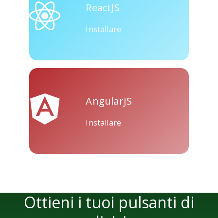
ReactJS
Installare
AngularJS
Installare
Ottieni i tuoi pulsanti di