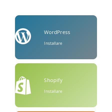
Kooapp
Microsoft
Naver
Teams
WordPress
Installare
Nextdoor
Prospettiva
Plurk
Shopify
Installare
Pinboard
Tencentqq
Trello