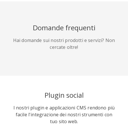
HackerNews
Houzz
Instapaper
Domande frequenti
Hai domande sui nostri prodotti e servizi? Non
cercate oltre!
Line
Pocket
QZone
Plugin social
Iorbix
Kakao
Kindleit
I nostri plugin e applicazioni CMS rendono più
facile l'integrazione dei nostri strumenti con
tuo sito web.