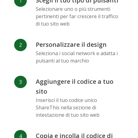
Scegli il tuo tipo di pulsanti
Facebook
Odnoklassniki
Sina
Selezionare uno o più strumenti
Messenger
Weibo
pertinenti per far crescere il traffico
di tuo sito web
Personalizzare il design
Seleziona i social network e adatta i
pulsanti al tuo marchio
Vk
Blogger
Snapchat
Aggiungere il codice a tuo
sito
Inserisci il tuo codice unico
ShareThis nella sezione di
Xing
Mail Ru
Livejournal
intestazione di tuo sito web
Copia e incolla il codice di