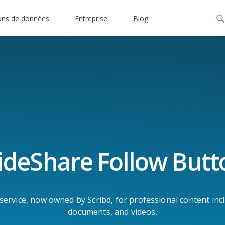
ons de données
Entreprise
Blog
lideShare Follow Butt
service, now owned by Scribd, for professional content inc
documents, and videos.