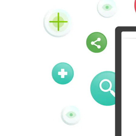
Vk
Okru
Houzz
Threads