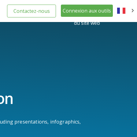
Connexion aux outils
Contactez-nous
FR
du site web
on
luding presentations, infographics,