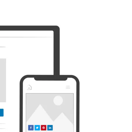
Discorde
Etsy
Whatsapp
Xing