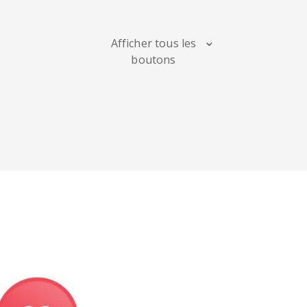
Maps
Afficher tous les
boutons
Digg
Meetup
Mix
Soundcloud
Slideshare
Stack
Overflow