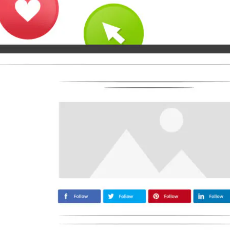
Moyen
Airbnb
Amazon
Tiktok
Tripadvisor
Vimeo
Zillow
Zomato