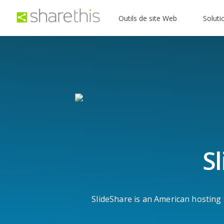
Outils de site Web
Soluti
S
SlideShare is an American hosting 