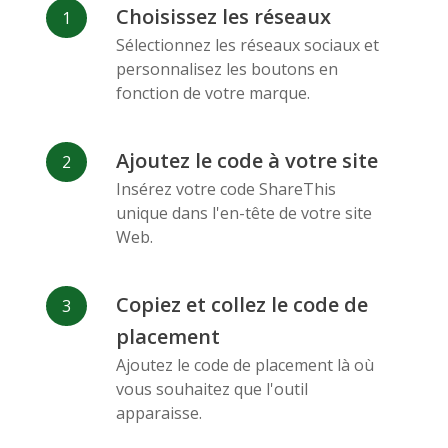
Deviantart
Dribbble
Facebook
Choisissez les réseaux
Messenger
Sélectionnez les réseaux sociaux et
personnalisez les boutons en
fonction de votre marque.
Ajoutez le code à votre site
Insérez votre code ShareThis
Flickr
Gitlab
Google
unique dans l'en-tête de votre site
Maps
Web.
Copiez et collez le code de
placement
Ajoutez le code de placement là où
Snapchat
Wechat
Reddit
vous souhaitez que l'outil
apparaisse.