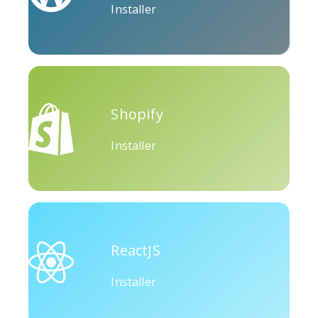
Installer
Okru
Moyen
Airbnb
Shopify
Installer
Amazon
Discorde
Etsy
ReactJS
Installer
Houzz
Threads
Tiktok