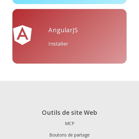
AngularJS
Tripadvisor
Vimeo
Whatsapp
Installer
Xing
Zillow
Zomato
Outils de site Web
MCP
Boutons de partage