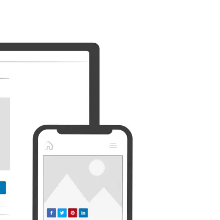
Discorde
Etsy
Whatsapp
Xing