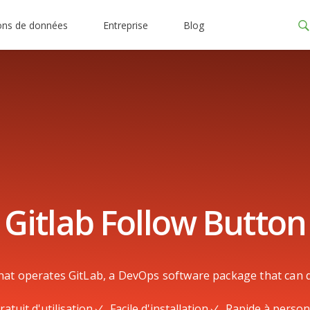
ons de données
Entreprise
Blog
Gitlab Follow Button
hat operates GitLab, a DevOps software package that can 
ratuit d'utilisation
Facile d'installation
Rapide à person