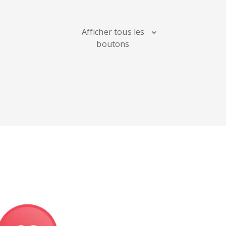
Maps
Afficher tous les
boutons
Digg
Meetup
Mix
Soundcloud
Slideshare
Stack
Overflow