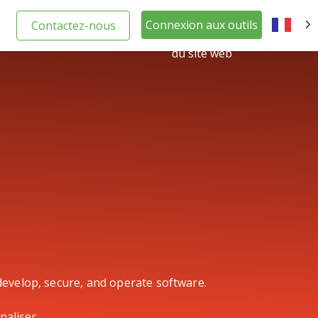
Connexion aux outils
Contactez-nous
FR
du site web
develop, secure, and operate software.
naliser