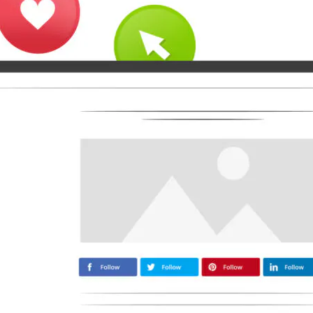
Moyen
Airbnb
Amazon
Tiktok
Tripadvisor
Vimeo
Zillow
Zomato