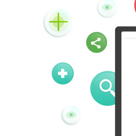
Vk
Okru
Houzz
Threads