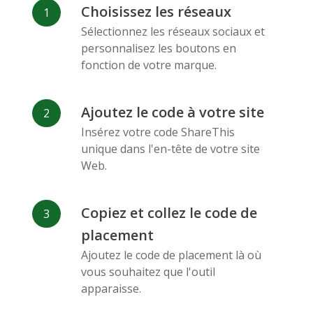
Deviantart
Dribbble
Facebook
Choisissez les réseaux
Messenger
Sélectionnez les réseaux sociaux et
personnalisez les boutons en
fonction de votre marque.
Ajoutez le code à votre site
Insérez votre code ShareThis
Flickr
Gitlab
Google
unique dans l'en-tête de votre site
Maps
Web.
Copiez et collez le code de
placement
Ajoutez le code de placement là où
Snapchat
Wechat
Reddit
vous souhaitez que l'outil
apparaisse.