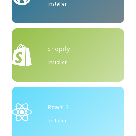
Installer
Okru
Moyen
Airbnb
Shopify
Installer
Amazon
Discorde
Etsy
ReactJS
Installer
Houzz
Threads
Tiktok