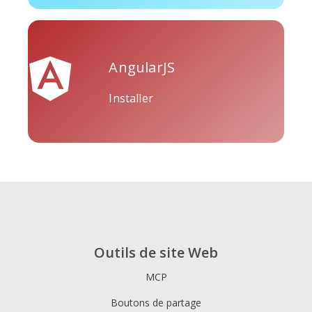
AngularJS
Tripadvisor
Vimeo
Whatsapp
Installer
Xing
Zillow
Zomato
Outils de site Web
MCP
Boutons de partage