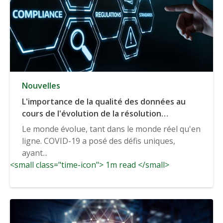
Nouvelles
L'importance de la qualité des données au
cours de l'évolution de la résolution
d'identité et autres changements émergeant
Le monde évolue, tant dans le monde réel qu'en
en 2021 (Neutronian)
ligne. COVID-19 a posé des défis uniques,
ayant...
<small class="time-icon"> 1m read </small>