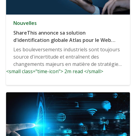
Nouvelles
ShareThis annonce sa solution
d'identification globale Atlas pour le Web
ouvert
Les bouleversements industriels sont toujours
source d'incertitude et entraînent des
changements majeurs en matière de stratégie
<small class="time-icon"> 2m read </small>
et d'innovation, mais les acteurs...