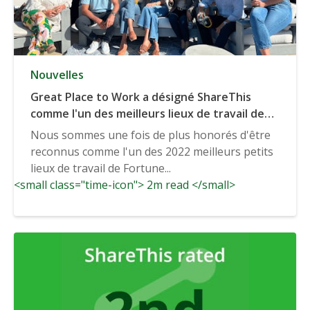
Nouvelles
Great Place to Work a désigné ShareThis
comme l'un des meilleurs lieux de travail de
Fortune dans la région de la baie de San
Nous sommes une fois de plus honorés d'être
Francisco en 2022.
reconnus comme l'un des 2022 meilleurs petits
lieux de travail de Fortune...
<small class="time-icon"> 2m read </small>