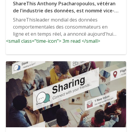
ShareThis Anthony Psacharopoulos, vétéran
de l'industrie des données, est nommé vice-
président directeur des ventes de données
ShareThisleader mondial des données
d'entreprise.
comportementales des consommateurs en
ligne et en temps réel, a annoncé aujourd'hui
<small class="time-icon"> 3m read </small>
l'embauche d'Anthony...