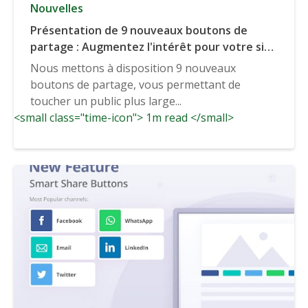
Nouvelles
Présentation de 9 nouveaux boutons de
partage : Augmentez l'intérêt pour votre site
Web grâce à plus de 45 boutons populaires
Nous mettons à disposition 9 nouveaux
réseaux sociaux
boutons de partage, vous permettant de
toucher un public plus large...
<small class="time-icon"> 1m read </small>