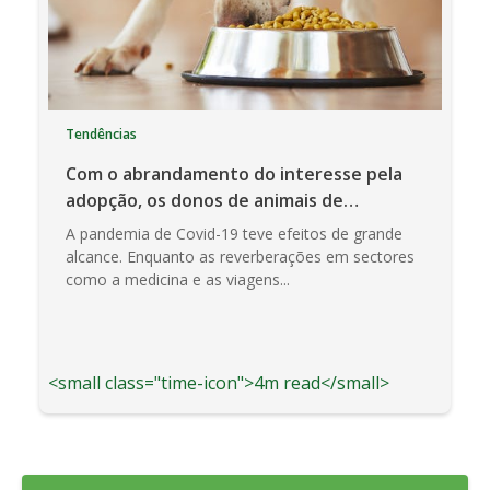
Tendências
Com o abrandamento do interesse pela
adopção, os donos de animais de
estimação concentram-se na saúde e
A pandemia de Covid-19 teve efeitos de grande
longevidade
alcance. Enquanto as reverberações em sectores
como a medicina e as viagens...
<small class="time-icon">4m read</small>