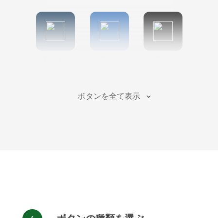
Tumblr
Diigo
Digg
ボタンを全て表示
Flipboard
Meneame
Fark