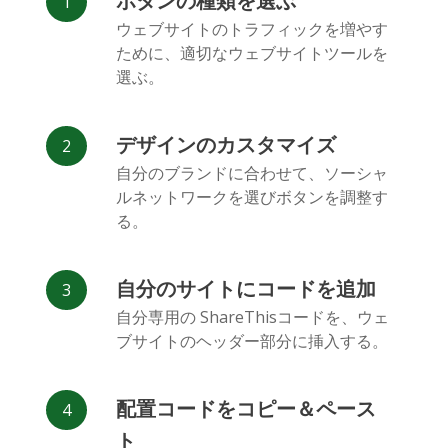
ボタンの種類を選ぶ
Facebook
Odnoklassniki
新浪微博
ウェブサイトのトラフィックを増やす
Messenger
ために、適切なウェブサイトツールを
選ぶ。
デザインのカスタマイズ
自分のブランドに合わせて、ソーシャ
ルネットワークを選びボタンを調整す
Vk
Blogger
Snapchat
る。
自分のサイトにコードを追加
自分専用の ShareThisコードを、ウェ
ブサイトのヘッダー部分に挿入する。
Xing
Mail.ru
LiveJournal
配置コードをコピー＆ペース
ト