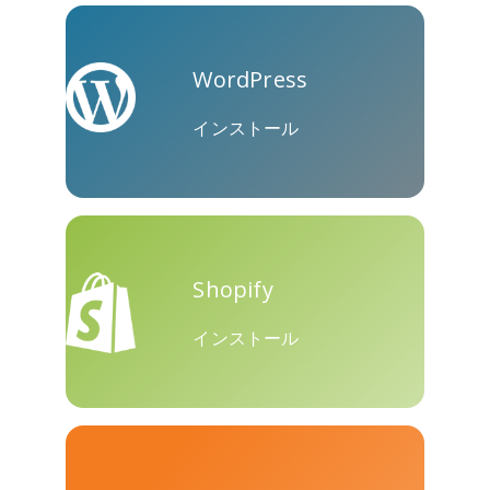
WordPress
クーアッ
Microsoft
Naver
プ
Teams
インストール
Shopify
Nextdoor
展望
Plurk
インストール
Pinboard
テンセン
Trello