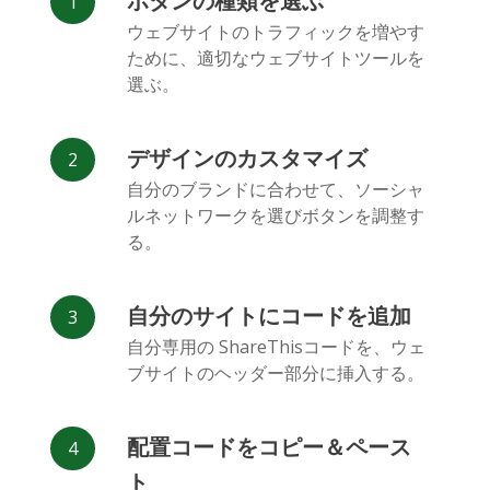
ボタンの種類を選ぶ
Facebook
Odnoklassniki
新浪微博
ウェブサイトのトラフィックを増やす
Messenger
ために、適切なウェブサイトツールを
選ぶ。
デザインのカスタマイズ
自分のブランドに合わせて、ソーシャ
ルネットワークを選びボタンを調整す
Vk
Blogger
Snapchat
る。
自分のサイトにコードを追加
自分専用の ShareThisコードを、ウェ
ブサイトのヘッダー部分に挿入する。
Xing
Mail.ru
LiveJournal
配置コードをコピー＆ペース
ト