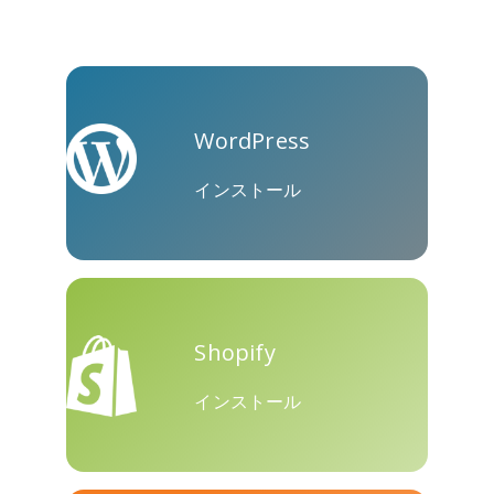
Skype
Telegram
Threema
WordPress
インストール
Yahoo
WordPress
WeChat
Mail
Shopify
インストール