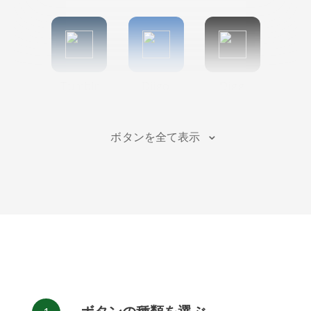
Tumblr
Diigo
Digg
ボタンを全て表示
Flipboard
Meneame
Fark