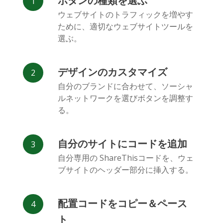
ボタンの種類を選ぶ
Facebook
Odnoklassniki
新浪微博
ウェブサイトのトラフィックを増やす
Messenger
ために、適切なウェブサイトツールを
選ぶ。
デザインのカスタマイズ
自分のブランドに合わせて、ソーシャ
ルネットワークを選びボタンを調整す
Vk
Blogger
Snapchat
る。
自分のサイトにコードを追加
自分専用の ShareThisコードを、ウェ
ブサイトのヘッダー部分に挿入する。
Xing
Mail.ru
LiveJournal
配置コードをコピー＆ペース
ト