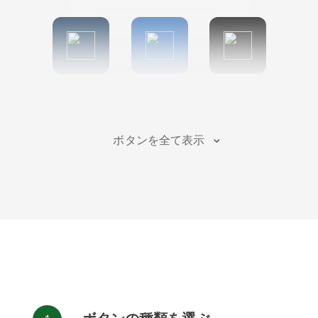
Tumblr
Diigo
Digg
ボタンを全て表示
Flipboard
Meneame
Fark