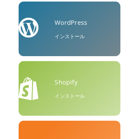
WordPress
クーアッ
Microsoft
Naver
プ
Teams
インストール
Shopify
Nextdoor
展望
Plurk
インストール
Pinboard
テンセン
Trello