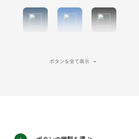
Tumblr
Diigo
Digg
ボタンを全て表示
Flipboard
Meneame
Fark