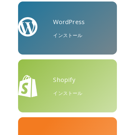
WordPress
クーアッ
Microsoft
Naver
プ
Teams
インストール
Shopify
Nextdoor
展望
Plurk
インストール
Pinboard
テンセン
Trello