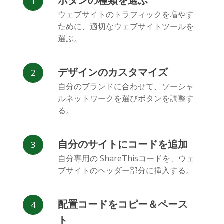
ボタンの種類を選ぶ
Facebook
Odnoklassniki
新浪微博
ウェブサイトのトラフィックを増やす
Messenger
ために、適切なウェブサイトツールを
選ぶ。
デザインのカスタマイズ
自分のブランドに合わせて、ソーシャ
ルネットワークを選びボタンを調整す
Vk
Blogger
Snapchat
る。
自分のサイトにコードを追加
自分専用の ShareThisコードを、ウェ
ブサイトのヘッダー部分に挿入する。
Xing
Mail.ru
LiveJournal
配置コードをコピー＆ペース
ト