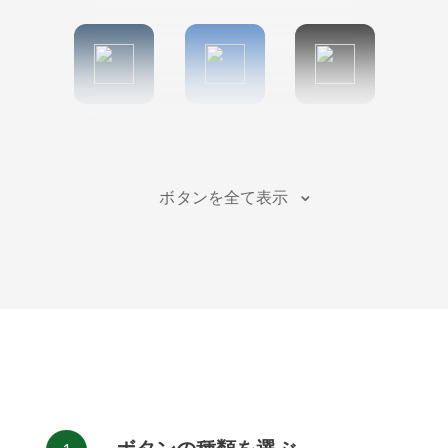
Tumblr
Diigo
Digg
ボタンを全て表示
Flipboard
Meneame
Fark