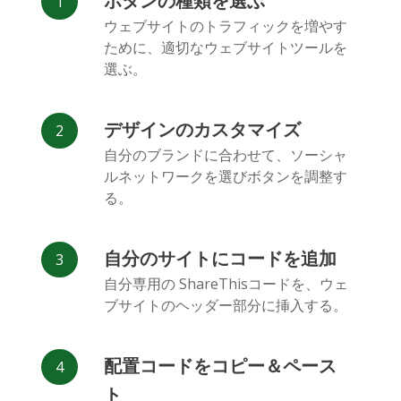
ボタンの種類を選ぶ
Facebook
Odnoklassniki
新浪微博
ウェブサイトのトラフィックを増やす
Messenger
ために、適切なウェブサイトツールを
選ぶ。
デザインのカスタマイズ
自分のブランドに合わせて、ソーシャ
ルネットワークを選びボタンを調整す
Vk
Blogger
Snapchat
る。
自分のサイトにコードを追加
自分専用の ShareThisコードを、ウェ
ブサイトのヘッダー部分に挿入する。
Xing
Mail.ru
LiveJournal
配置コードをコピー＆ペース
ト