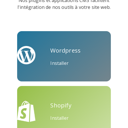
Nos plugins et applications CMS facilitent
l'intégration de nos outils à votre site web.
Kooapp
Microsoft
Naver
Teams
Wordpress
Installer
Nextdoor
Outlook
Plurk
Shopify
Installer
Pinboard
Tencentqq
Trello