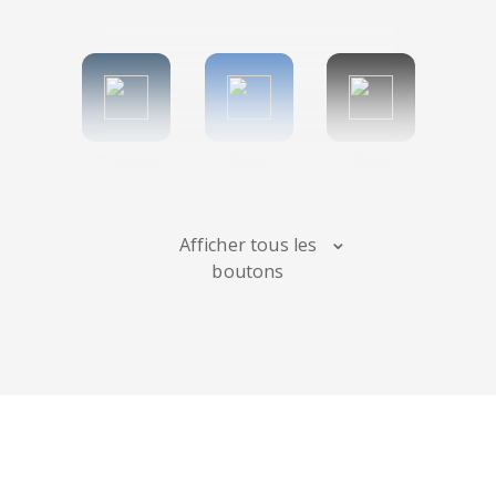
TumbIr
Diigo
Digg
Afficher tous les
boutons
Flipboard
Meneame
Fark