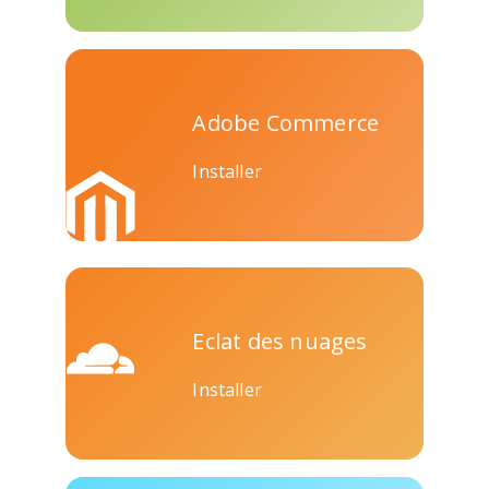
Adobe Commerce
Installer
Viber
Yummly
Diaspora
Eclat des nuages
Surfingbird
Rechercher
RenRen
Installer