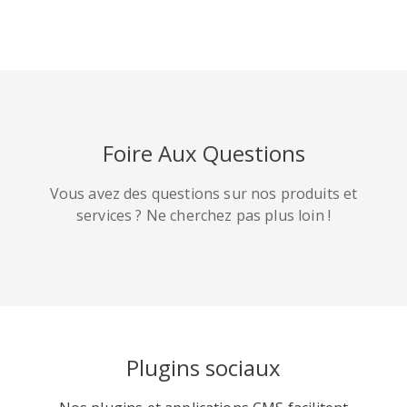
HackerNews
Houzz
Instapaper
Foire Aux Questions
Ligne
Poche
QZone
Vous avez des questions sur nos produits et
services ? Ne cherchez pas plus loin !
Iorbix
Kakao
Kindleit
Plugins sociaux