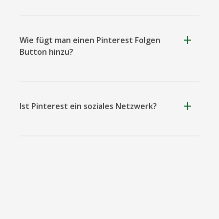
Okru
Medium
Airbnb
Wie fügt man einen Pinterest Folgen
Button hinzu?
Ist Pinterest ein soziales Netzwerk?
Amazon
Discord
Etsy
jede
Houzz
Threads
Tiktok