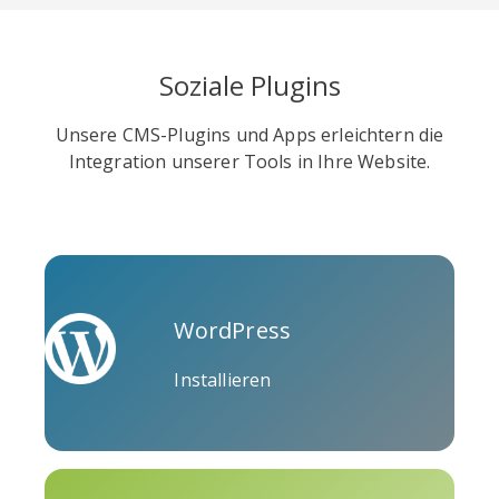
der Versuch, sich von
anderen sozialen Netzwerken zu
distanzieren.
Soziale Plugins
Tripadvisor
Vimeo
Whatsapp
Unsere CMS-Plugins und Apps erleichtern die
Integration unserer Tools in Ihre Website.
Xing
Zillow
Zomato
WordPress
Installieren