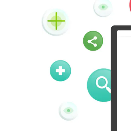
Vk
Okru
Houzz
Threads