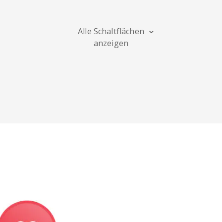
Maps
Alle Schaltflächen
anzeigen
Digg
Meetup
Mix
Soundcloud
Slideshare
Stack
Overflow