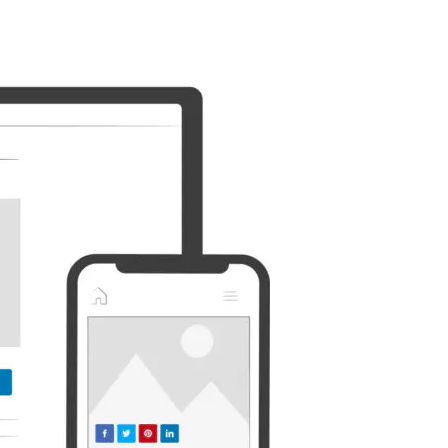
Discord
Etsy
Whatsapp
Xing