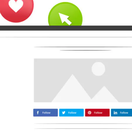
Medium
Airbnb
Amazon
Tiktok
Tripadvisor
Vimeo
Zillow
Zomato