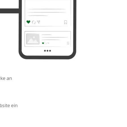
rke an
site ein