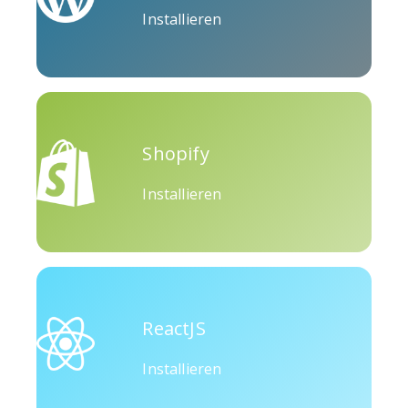
Installieren
Okru
Medium
Airbnb
Shopify
Installieren
Amazon
Discord
Etsy
ReactJS
Houzz
Threads
Tiktok
Installieren