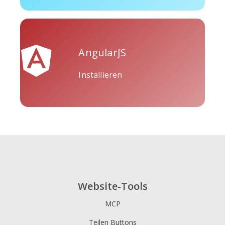
AngularJS
Tripadvisor
Vimeo
Whatsapp
Installieren
Xing
Zillow
Zomato
Website-Tools
MCP
Teilen Buttons