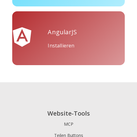
AngularJS
Tripadvisor
Vimeo
Whatsapp
Installieren
Xing
Zillow
Zomato
Website-Tools
MCP
Teilen Buttons