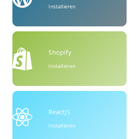
Installieren
Okru
Medium
Airbnb
Shopify
Installieren
Amazon
Discord
Etsy
ReactJS
Houzz
Threads
Tiktok
Installieren