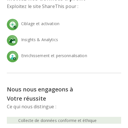
l
Exploitez le site ShareThis pour :
l
e
Ciblage et activation
z
l
a
Insights & Analytics
i
s
Enrichissement et personnalisation
s
e
r
c
e
Nous nous engageons à
c
Votre réussite
h
Ce qui nous distingue :
a
m
Collecte de données conforme et éthique
p
v