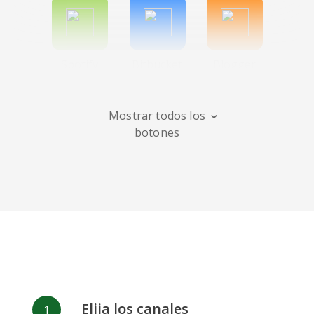
Spotify
Bitbucket
Blogger
Mostrar todos los
botones
Instagram
Bandcamp
Behance
Deviantart
Dribbble
Facebook
Elija los canales