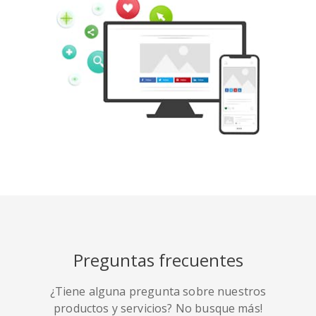
Tumblr
Yelp
Digg
Meetup
Mix
Weibo
Preguntas frecuentes
¿Tiene alguna pregunta sobre nuestros
Quora
Github
Skype
productos y servicios? No busque más!