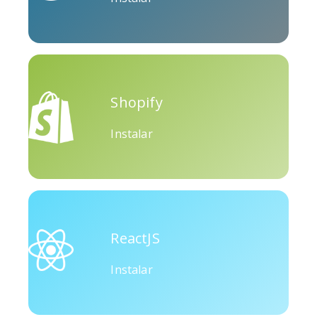
Okru
Mediano
Airbnb
Shopify
Instalar
Amazon
Discordia
Etsy
ReactJS
Instalar
Houzz
Threads
Tiktok