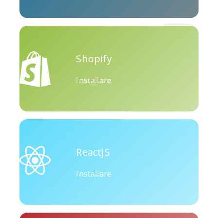
Okru
Medio
Airbnb
Shopify
Installare
Amazon
Discordia
Etsy
ReactJS
Installare
Houzz
Threads
Tiktok