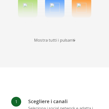
Spotify
Bitbucket
Blogger
Mostra tutti i pulsanti
Instagram
Bandcamp
Behance
Scegliere i canali
Deviantart
Dribbble
Facebook
Seleziona i social network e adatta i