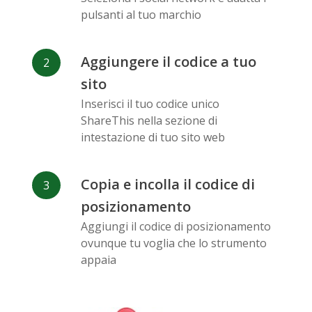
Messenger
pulsanti al tuo marchio
Aggiungere il codice a tuo
sito
Inserisci il tuo codice unico
Flickr
Gitlab
Google
ShareThis nella sezione di
Maps
intestazione di tuo sito web
Copia e incolla il codice di
posizionamento
Aggiungi il codice di posizionamento
ovunque tu voglia che lo strumento
Snapchat
Wechat
Reddit
appaia