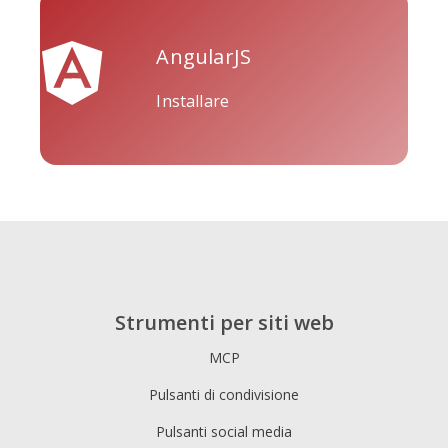
AngularJS
Installare
Tripadvisor
Vimeo
Whatsapp
Xing
Zillow
Zomato
Strumenti per siti web
MCP
Pulsanti di condivisione
Pulsanti social media