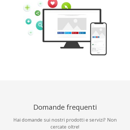
Tumblr
Yelp
Digg
Meetup
Mix
Weibo
Domande frequenti
Hai domande sui nostri prodotti e servizi? Non
Quora
Github
Skype
cercate oltre!