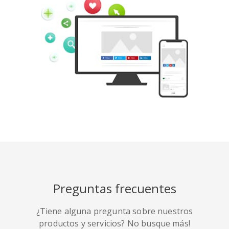
Tumblr
Yelp
Digg
Meetup
Mix
Weibo
Preguntas frecuentes
¿Tiene alguna pregunta sobre nuestros
Quora
Github
Skype
productos y servicios? No busque más!