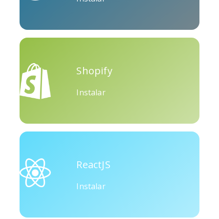
Okru
Mediano
Airbnb
Shopify
Instalar
Amazon
Discordia
Etsy
ReactJS
Instalar
Houzz
Threads
Tiktok