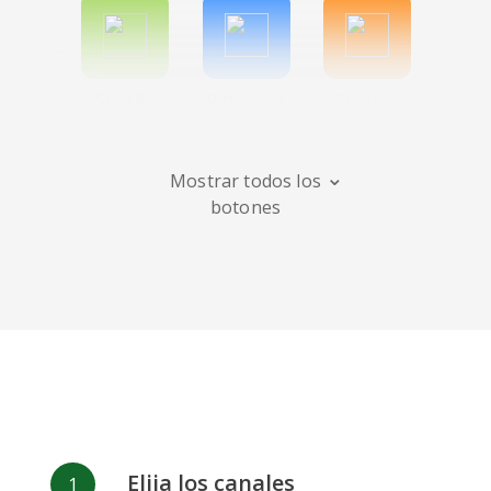
Spotify
Bitbucket
Blogger
Mostrar todos los
botones
Instagram
Bandcamp
Behance
Deviantart
Dribbble
Facebook
Elija los canales