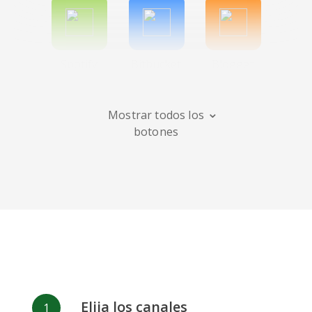
Spotify
Bitbucket
Blogger
Mostrar todos los
botones
Instagram
Bandcamp
Behance
Deviantart
Dribbble
Facebook
Elija los canales