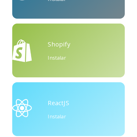
Okru
Mediano
Airbnb
Shopify
Instalar
Amazon
Discordia
Etsy
ReactJS
Instalar
Houzz
Threads
Tiktok