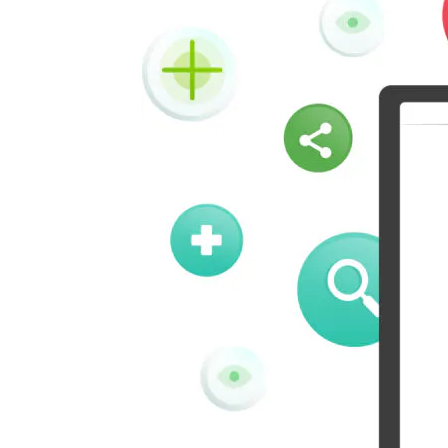
Kindleit
Kooapp
Pinboard
Tencentqq