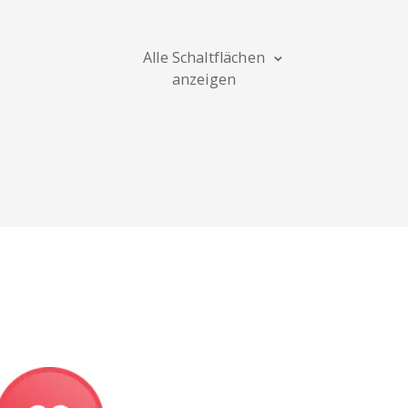
Blogger
Snapchat
Xing
Alle Schaltflächen
anzeigen
Douban
Evernote
Google
Lesezeichen
Line
Pocket
QZone