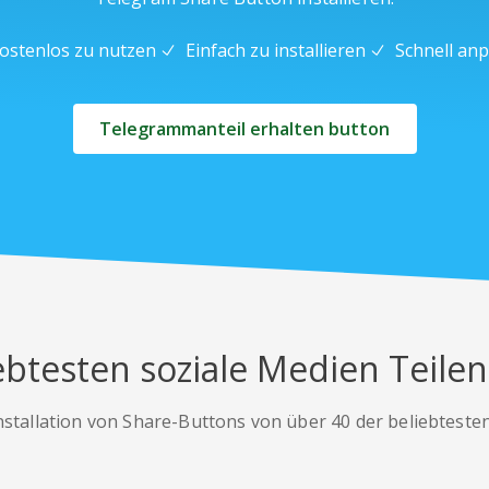
ostenlos zu nutzen
Einfach zu installieren
Schnell an
Telegrammanteil erhalten button
ebtesten soziale Medien Teile
nstallation von Share-Buttons von über 40 der beliebteste