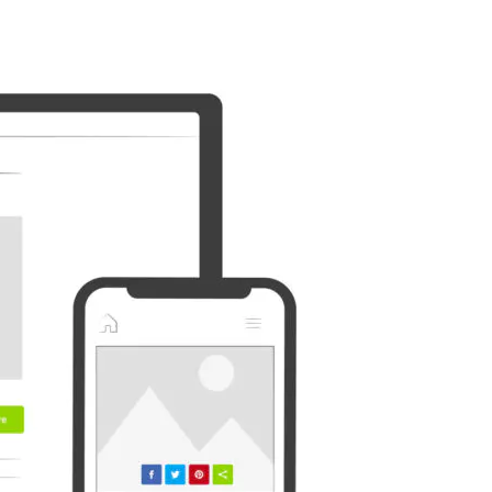
Ausblick
Plurk
Diaspora
Surfingbird