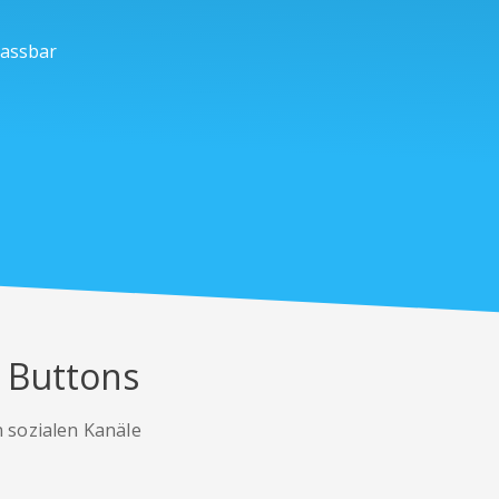
passbar
n Buttons
n sozialen Kanäle