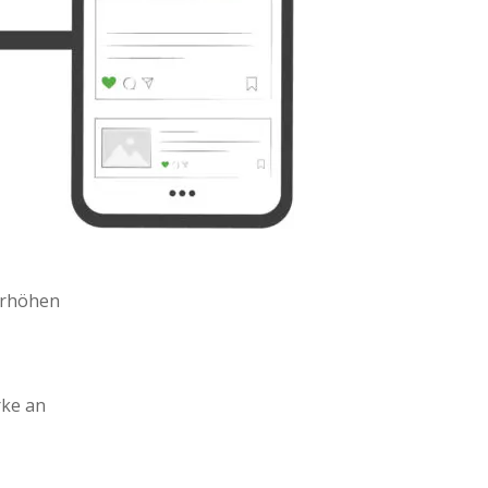
Yahoo
WordPress
Mail
erhöhen
rke an