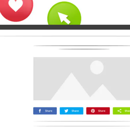
Microsoft
Naver
Nextdoor
Teams
Trello
Viber
Yummly