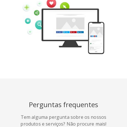
Tumblr
Yelp
Digg
Meetup
Mix
Weibo
Perguntas frequentes
Tem alguma pergunta sobre os nossos
Quora
Github
Skype
produtos e serviços? Não procure mais!