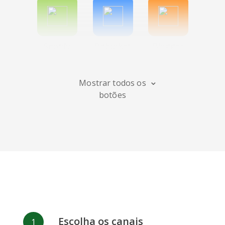
Spotify
Bitbucket
Blogger
Mostrar todos os
botões
Instagram
Bandcamp
Behance
Deviantart
Dribbble
Facebook
Escolha os canais