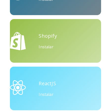
Okru
Médio
Airbnb
Shopify
Instalar
Amazônia
Discórdia
Etsy
ReactJS
Instalar
Houzz
Threads
Tiktok